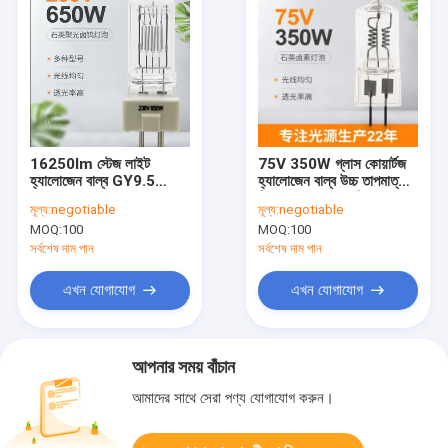
16250lm স্টেজ লাইট
75V 350W গ্লাস কোয়ার্টজ
হ্যালোজেন বাল্ব GY9.5
হ্যালোজেন বাল্ব উচ্চ তাপমাত্রা
650W 230V হ্যালোজেন
বিশেষ হ্যালোজেন বাতি
মূল্য:
negotiable
মূল্য:
negotiable
কোয়ার্টজ ল্যাম্প থিয়েটার
MOQ:
100
MOQ:
100
স্পটলাইট বাল্ব
সর্বশেষ দাম পান
সর্বশেষ দাম পান
এখন যোগাযোগ
এখন যোগাযোগ
আপনার সময় বাঁচান
আমাদের সাথে সেরা পণ্য যোগাযোগ করুন।