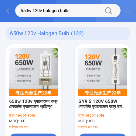
650w 120v Halogen Bulb
(122)
650w 120v হ্যালোজেন বাল্ব
GY9.5 120V 650W
কোয়ার্টজ হ্যালোজেন প্রতিস্থাপন
কোয়ার্টজ হ্যালোজেন বাল্ব ডাবল
বাল্ব ফ্লাডলাইট
এন্ডেড 3200k মাঝারি উচ্চ
মূল্য:
negotiable
মূল্য:
negotiable
ভোল্টেজ
MOQ:
100
MOQ:
100
সর্বশেষ দাম পান
সর্বশেষ দাম পান