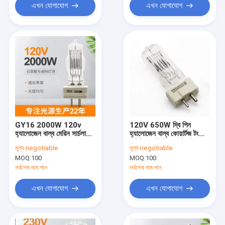
এখন যোগাযোগ
এখন যোগাযোগ
GY16 2000W 120v
120V 650W দ্বি পিন
হ্যালোজেন বাল্ব মেরিন সার্চলাইট
হ্যালোজেন বাল্ব কোয়ার্টজ টংস্টেন
বাল্ব CE অনুমোদিত
বাণিজ্যিক ভিডিও লাইট স্টেজ
মূল্য:
negotiable
মূল্য:
negotiable
MOQ:
100
MOQ:
100
সর্বশেষ দাম পান
সর্বশেষ দাম পান
এখন যোগাযোগ
এখন যোগাযোগ