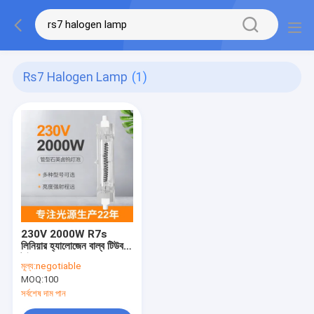
Rs7 Halogen Lamp
(1)
230V 2000W R7s
লিনিয়ার হ্যালোজেন বাল্ব টিউব
টাইপ 138mm 50000lm
মূল্য:
negotiable
ডাবল শেষ
MOQ:
100
সর্বশেষ দাম পান