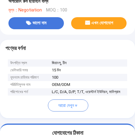
অপারেটিং রুম ছায়াহীন বাল্ব
মূল্য：Negotiation
MOQ：100
ভালো দাম
এখন যোগাযোগ
পণ্যের বর্ণনা
উৎপত্তি স্থল
জিয়াংসু, চীন
ডেলিভারি সময়
15 দিন
ন্যূনতম চাহিদার পরিমাণ
100
পরিচিতিমুলক নাম
OEM/ODM
পরিশোধের শর্ত
L/C, D/A, D/P, T/T, ওয়েস্টার্ন ইউনিয়ন, মানিগ্রাম
আরো দেখুন
যোগাযোগের ঠিকানা