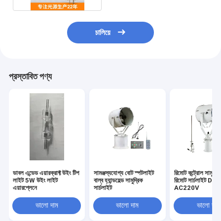
চালিয়ে
প্রস্তাবিত পণ্য
ডাবল এন্ডেড এয়ারক্রাফ্ট উইং টিপ
সামঞ্জস্যযোগ্য বোট স্পটলাইট
রিমোট কন্ট্রোল সামুদ্রি
লাইট 5W উইং লাইট
বাল্ব হ্যান্ডহেল্ড সামুদ্রিক
রিমোট সার্চলাইট D
এয়ারপ্লেনে
সার্চলাইট
AC220V
ভালো দাম
ভালো দাম
ভালো দাম