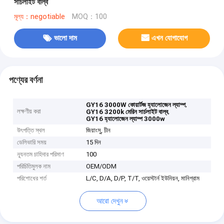
সার্চলাইট বাল্ব
মূল্য：negotiable
MOQ：100
ভালো দাম
এখন যোগাযোগ
পণ্যের বর্ণনা
,
GY16 3000W কোয়ার্টজ হ্যালোজেন ল্যাম্প
লক্ষণীয় করা
,
GY16 3200k মেরিন সার্চলাইট বাল্ব
GY16 হ্যালোজেন ল্যাম্প 3000w
উৎপত্তি স্থল
জিয়াংসু, চীন
ডেলিভারি সময়
15 দিন
ন্যূনতম চাহিদার পরিমাণ
100
পরিচিতিমুলক নাম
OEM/ODM
পরিশোধের শর্ত
L/C, D/A, D/P, T/T, ওয়েস্টার্ন ইউনিয়ন, মানিগ্রাম
আরো দেখুন