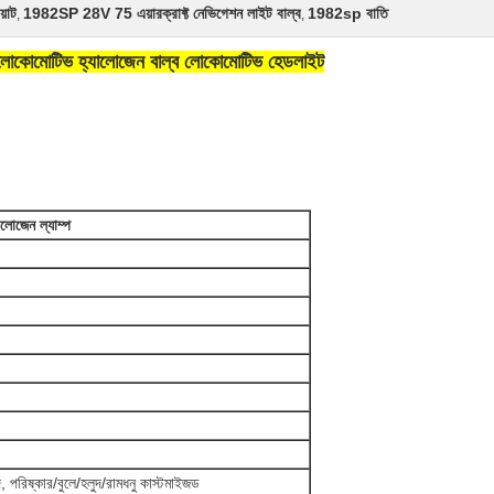
়াট
1982SP 28V 75 এয়ারক্রাফ্ট নেভিগেশন লাইট বাল্ব
1982sp বাতি
,
,
 লোকোমোটিভ হ্যালোজেন বাল্ব লোকোমোটিভ হেডলাইট
লোজেন ল্যাম্প
দ, পরিষ্কার/বুলে/হলুদ/রামধনু কাস্টমাইজড