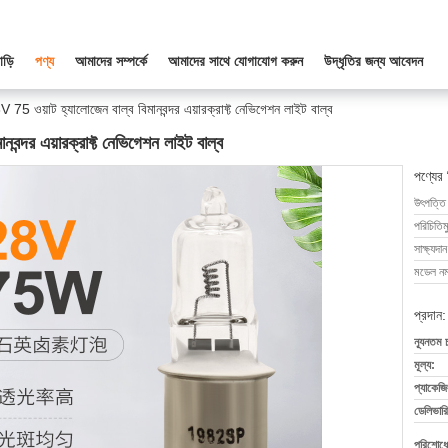
াড়ি
পণ্য
আমাদের সম্পর্কে
আমাদের সাথে যোগাযোগ করুন
উদ্ধৃতির জন্য আবেদন
 ওয়াট হ্যালোজেন বাল্ব বিমানবন্দর এয়ারক্রাফ্ট নেভিগেশন লাইট বাল্ব
্দর এয়ারক্রাফ্ট নেভিগেশন লাইট বাল্ব
পণ্যের
উৎপত্তি
পরিচিতিম
সাক্ষ্যদান
মডেল নম্
প্রদান:
ন্যূনতম 
মূল্য:
প্যাকেজি
ডেলিভারি
পরিশোধের