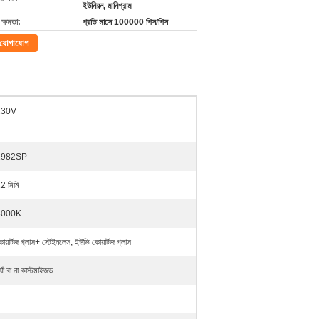
ইউনিয়ন, মানিগ্রাম
ক্ষমতা:
প্রতি মাসে 100000 পিস/পিস
যোগাযোগ
230V
1982SP
2 মিমি
3000K
োয়ার্টজ গ্লাস+ স্টেইনলেস, ইউভি কোয়ার্টজ গ্লাস
্যাঁ বা না কাস্টমাইজড