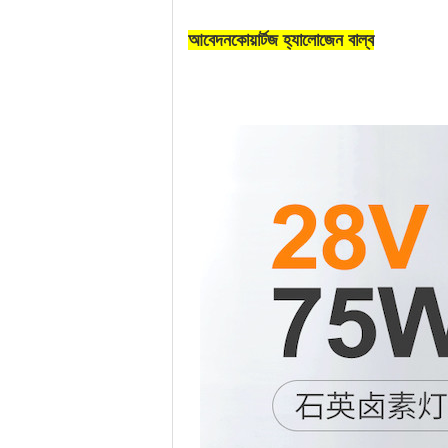
আবেদন
কোয়ার্টজ হ্যালোজেন বাল্ব