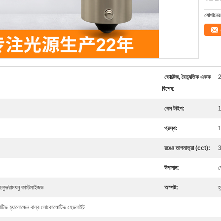
যোগানের 
ভোল্টেজ, বৈদ্যুতিক একক
বিশেষ:
বেস টাইপ:
প্রস্থ:
1
রঙের তাপমাত্রা (cct):
উপাদান:
ক
/হলুদ/রামধনু কাস্টমাইজড
অস্পষ্ট:
হ
মোটিভ হ্যালোজেন বাল্ব লোকোমোটিভ হেডলাইট