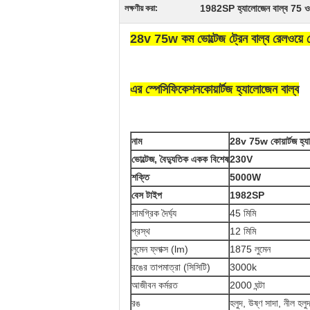
1982SP হ্যালোজেন বাল্ব 75 ওয
লক্ষণীয় করা:
28v 75w কম ভোল্টেজ ট্রেন বাল্ব রেলওয়ে
এর স্পেসিফিকেশন
কোয়ার্টজ হ্যালোজেন বাল্ব
নাম
28v 75w কোয়ার্টজ হ্যা
ভোল্টেজ, বৈদ্যুতিক একক বিশেষ
230V
শক্তি
5000W
বেস টাইপ
1982SP
সামগ্রিক দৈর্ঘ্য
45 মিমি
প্রস্থ
12 মিমি
লুমেন ফ্লাক্স (lm)
1875 লুমেন
রঙের তাপমাত্রা (সিসিটি)
3000k
আজীবন কর্মরত
2000 ঘন্টা
রঙ
হলুদ, উষ্ণ সাদা, নীল হলু