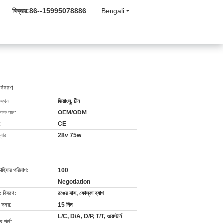
বিক্রয়:
86--15995078886
Bengali
 বিবরণ:
 স্থল:
জিয়াংসু, চীন
ুলক নাম:
OEM/ODM
:
CE
বার:
28v 75w
চাহিদার পরিমাণ:
100
Negotiation
ং বিবরণ:
রঙের বাক্স, ফোস্কা ব্যাগ
 সময়:
15 দিন
L/C, D/A, D/P, T/T, ওয়েস্টার্ন
 শর্ত: