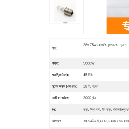
28v 75w কোয়ার্টজ হ্যালোজেন ল্যাম্প
নাম:
শক্তি:
5000W
সামগ্রিক দৈর্ঘ্য:
45 মিমি
লুমেন ফ্লাক্স (এলএম):
1875 লুমেন
আজীবন কর্মরত:
2000 ঘন্টা
রঙ:
হলুদ, উষ্ণ সাদা, নীল হলুদ, পরিষ্কার/বুলে
আবেদন:
কম ভোল্টেজ ট্রেন বাল্ব রেলওয়ে লোকো