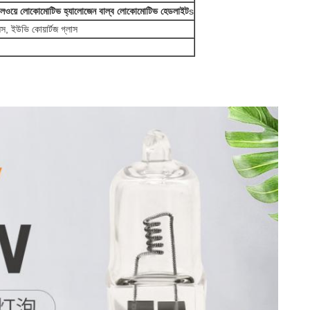
 রেলওয়ে লোকোমোটিভ হ্যালোজেন বাল্ব লোকোমোটিভ হেডলাইট
s
েস, ইউভি কোয়ার্টজ গ্লাস