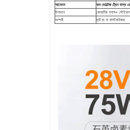
আবেদন
কম ভোল্টেজ ট্রেন বাল্ব
উপাদান
কোয়ার্টজ গ্লাস+ স্টেইনল
অস্পষ্ট
হ্যাঁ বা না কাস্টমাইজড