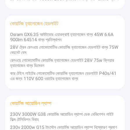
কোয়ার্টজ হ্যালোজেন হেডলাইট
Osram GX6.35 আউটডোর এয়ারক্রাফ্ট হ্যালোজেন বাল্ব 45W 6.6A
900lm 64514 বাল্ব প্রতিস্থাপন
28V ট্রেন রেলওয়ে লোকোমোটিভ কোয়ার্টজ হ্যালোজেন হেডলাইট বাল্ব 75W
বেয়নেট বেস
রেলওয়ে লোকোমোটিভ কোয়ার্টজ হ্যালোজেন হেডলাইট 28V 75w ক্লিয়ার
হ্যালোজেন বাল্ব ডিমেবল
কার টেইল লাইটের লোকোমোটিভ কোয়ার্টজ হ্যালোজেন হেডলাইট P40s/41
এর জন্য 110V 600 ওয়াটের হ্যালোজেন বাল্ব
বাড়ি
কোয়ার্টজ আয়োডিন ল্যাম্প
Changzhou J&G ট্রেডিং কোং, লি
বিশেষ বৈদ্যুতিক আলোর উত্সগুলির গবেষণা, নকশা
এবং উত্পাদনে বিশেষজ্ঞ একটি প্রস্তুতকারক৷কোম্পানী মানদণ্ড হিসাবে ভিত্তি এবং সৎ
পণ্য
230V 3000W G38 ​​কোয়ার্টজ আয়োডিন ল্যাম্প ডেক নেভিগেশন লাইট
পরিষেবা হিসাবে গ্রহণ করে, কঠোর পণ্য মান নিয়ন্ত্রণ পদ্ধতি এবং পরীক্ষার পদ্ধতিগুলির সাথে
ফিল্ম টেলিভিশন বিবাহ
উন্নত উত্পাদন প্রযুক্তিকে একত্রিত করে এবং কোয়ার্টজ ঘনীভূত টংস্টেন হ্যালোজেন বাল্ব,
আমাদের সম্পর্কে
ল্যাম্প এবং স্টেজ, ফিল্ম এবং টেলিভিশন ফটোগ্রাফি, স্কোয়ার, ভিতরে এবং বাইরে উত্পাদন
230v 2000w G15 টাংস্টেন কোয়ার্টজ আয়োডিন ল্যাম্প বিস্ফোরণ প্রমাণ