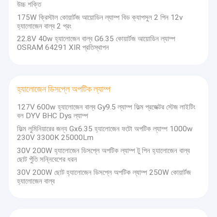
করে। ভবন, অপটিক্যাল যন্ত্র এবং অন্যান্য ক্ষেত্রে আলোর জন্য বিশেষ বৈদ্যুতিক আলোর
উচ্চ শক্তি
উৎস।
কারখানা ভ্রমণ
175W ক্রিস্টাল কোয়ার্টজ আয়োডিন ল্যাম্প বিড ক্যাপসুল 2 পিন 12v
হ্যালোজেন বাল্ব 2 প্রং
পণ্য উচ্চ প্রযুক্তিগত বিষয়বস্তু এবং নির্ভরযোগ্য কর্মক্ষমতা আছে.তিনি বেশ কয়েকটি জাতীয়,
মান নিয়ন্ত্রণ
প্রাদেশিক এবং পৌরসভার বৈজ্ঞানিক এবং প্রযুক্তিগত অর্জন পুরস্কার জিতেছেন।বর্তমানে,
22.8V 40w হ্যালোজেন বাল্ব G6.35 কোয়ার্টজ আয়োডিন ল্যাম্প
কোম্পানিটি পুরানো পণ্যের মানের স্থিতিশীল উন্নতি, নতুন বিষয়ের আলোচনা এবং গবেষণার
OSRAM 64291 XIR প্রতিস্থাপন
যোগাযোগ করুন
জন্য প্রতিশ্রুতিবদ্ধ এবং সবুজ শক্তি-সাশ্রয়ী আলোর বিকাশের জন্য চীনে অনেকগুলি
আলোক আবিষ্কারের পেটেন্ট পুরষ্কার রয়েছে এমন প্রামাণিক ব্যক্তিদের সাথে সহযোগিতা
করে। উচ্চ আলোকিত দক্ষতা সহ উত্স এবং কর্পোরেট ইমেজ প্রতিনিধিত্ব করতে পারে.আমার
খবর
দেশের রেডিও, টেলিভিশন, সাংস্কৃতিক এবং শৈল্পিক উদ্যোগে পরিবেশন করা।
হ্যালোজেন ডিসপ্লে অপটিক ল্যাম্প
উদ্ধৃতির জন্য আবেদন
কল এবং আমাদের সাথে যোগাযোগ করতে গ্রাহকদের স্বাগতম!
127V 600w হ্যালোজেন বাল্ব Gy9.5 ল্যাম্প ফিল্ম প্রজেক্টর স্টেজ লাইটিং
বল DYV BHC Dys ল্যাম্প
ফিল্ম লুমিনিয়ারের জন্য Gx6.35 হ্যালোজেন ফটো অপটিক ল্যাম্প 1000w
230V 3300K 25000Lm
কোয়ার্টজ হ্যালোজেন বাল্ব
30V 200W হ্যালোজেন ডিসপ্লে অপটিক ল্যাম্প টু পিন হ্যালোজেন বাল্ব
কোয়ার্টজ লাইট বাল্ব
ছোট পুঁতি সন্নিবেশের ধরন
30V 200W ছোট হ্যালোজেন ডিসপ্লে অপটিক ল্যাম্প 250W কোয়ার্টজ
কোয়ার্টজ ইনফ্রারেড বাল্ব
হ্যালোজেন বাল্ব
কোয়ার্টজ টংস্টেন হ্যালোজেন ল্যাম্প